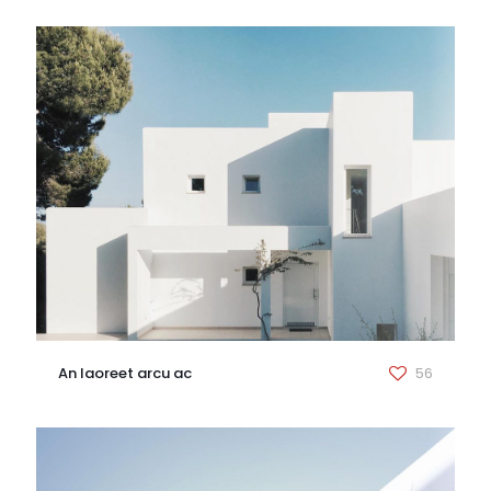
An laoreet arcu ac
56