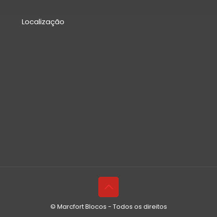
Localização
© Marcfort Blocos - Todos os direitos