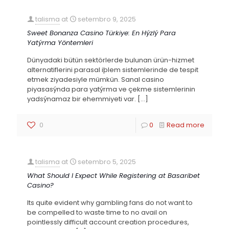
talisma
at
setembro 9, 2025
Sweet Bonanza Casino Türkiye: En Hýzlý Para
Yatýrma Yöntemleri
Dünyadaki bütün sektörlerde bulunan ürün-hizmet
alternatiflerini parasal iþlem sistemlerinde de tespit
etmek ziyadesiyle mümkün. Sanal casino
piyasasýnda para yatýrma ve çekme sistemlerinin
yadsýnamaz bir ehemmiyeti var.
[…]
0
0
Read more
talisma
at
setembro 5, 2025
What Should I Expect While Registering at Basaribet
Casino?
Its quite evident why gambling fans do not want to
be compelled to waste time to no avail on
pointlessly difficult account creation procedures,