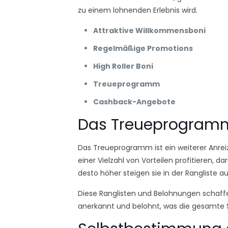
zu einem lohnenden Erlebnis wird.
Attraktive Willkommensboni
Regelmäßige Promotions
High Roller Boni
Treueprogramm
Cashback-Angebote
Das Treueprogramm 
Das Treueprogramm ist ein weiterer Anreiz
einer Vielzahl von Vorteilen profitieren, 
desto höher steigen sie in der Rangliste au
Diese Ranglisten und Belohnungen schaffen
anerkannt und belohnt, was die gesamte Sp