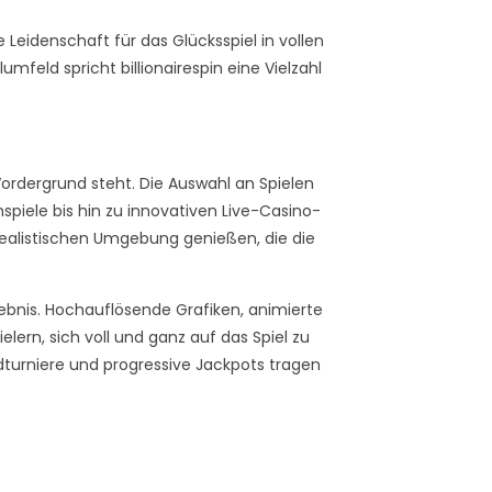
e Leidenschaft für das Glücksspiel in vollen
feld spricht billionairespin eine Vielzahl
 Vordergrund steht. Die Auswahl an Spielen
piele bis hin zu innovativen Live-Casino-
ealistischen Umgebung genießen, die die
lebnis. Hochauflösende Grafiken, animierte
elern, sich voll und ganz auf das Spiel zu
turniere und progressive Jackpots tragen