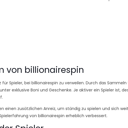
von billionairespin
 für Spieler, bei billionairespin zu verweilen. Durch das Samme
darunter exklusive Boni und Geschenke. Je aktiver ein Spieler ist
f.
 einen zusätzlichen Anreiz, um ständig zu spielen und sich weite
ielerfahrung von billionairespin erheblich verbessert.