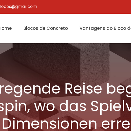
blocos@gmail.com
Home
Blocos de Concreto
Vantagens do Bloco d
fregende Reise beg
espin, wo das Spi
Dimensionen erre