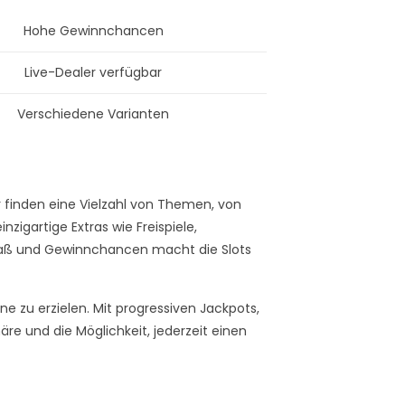
Hohe Gewinnchancen
Live-Dealer verfügbar
Verschiedene Varianten
r finden eine Vielzahl von Themen, von
igartige Extras wie Freispiele,
lspaß und Gewinnchancen macht die Slots
e zu erzielen. Mit progressiven Jackpots,
e und die Möglichkeit, jederzeit einen