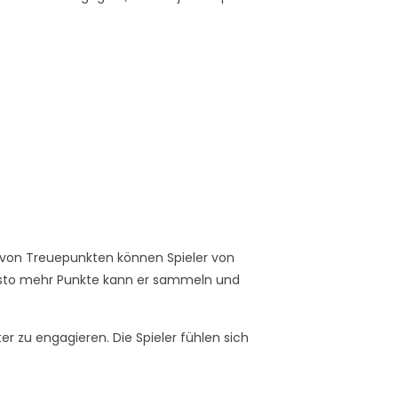
ln von Treuepunkten können Spieler von
, desto mehr Punkte kann er sammeln und
r zu engagieren. Die Spieler fühlen sich