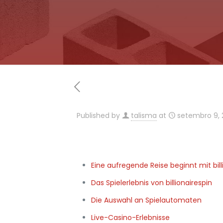
Published by
talisma
at
setembro 9, 
Eine aufregende Reise beginnt mit bi
Das Spielerlebnis von billionairespin
Die Auswahl an Spielautomaten
Live-Casino-Erlebnisse