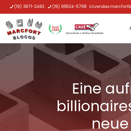
(19) 3871-2482
(19) 99524-5798
vendas.marcfort
Eine au
billionair
neue 