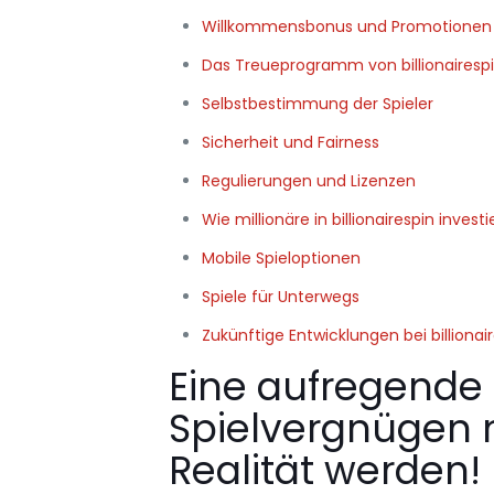
Willkommensbonus und Promotionen
Das Treueprogramm von billionairesp
Selbstbestimmung der Spieler
Sicherheit und Fairness
Regulierungen und Lizenzen
Wie millionäre in billionairespin invest
Mobile Spieloptionen
Spiele für Unterwegs
Zukünftige Entwicklungen bei billionai
Eine aufregende R
Spielvergnügen 
Realität werden!