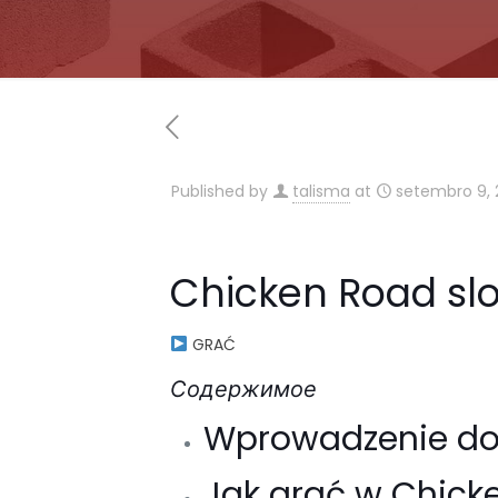
Published by
talisma
at
setembro 9, 
Chicken Road slo
GRAĆ
Содержимое
Wprowadzenie do
Jak grać w Chick