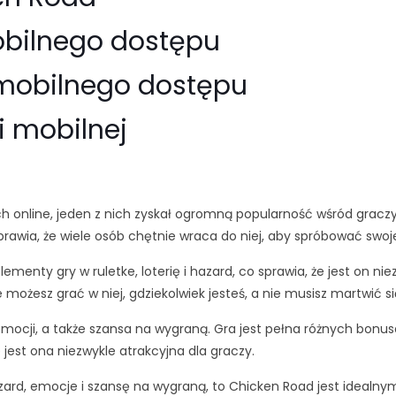
bilnego dostępu
mobilnego dostępu
i mobilnej
 online, jeden z nich zyskał ogromną popularność wśród graczy
sprawia, że wiele osób chętnie wraca do niej, aby spróbować swoj
lementy gry w ruletke, loterię i hazard, co sprawia, że jest on nie
e możesz grać w niej, gdziekolwiek jesteś, a nie musisz martwić 
mocji, a także szansa na wygraną. Gra jest pełna różnych bonus
e jest ona niezwykle atrakcyjna dla graczy.
hazard, emocje i szansę na wygraną, to Chicken Road jest ideal