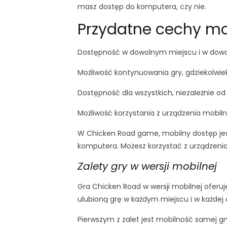
masz dostęp do komputera, czy nie.
Przydatne cechy m
Dostępność w dowolnym miejscu i w dow
Możliwość kontynuowania gry, gdziekolwie
Dostępność dla wszystkich, niezależnie o
Możliwość korzystania z urządzenia mobil
W Chicken Road game, mobilny dostęp jes
komputera. Możesz korzystać z urządzenia
Zalety gry w wersji mobilnej
Gra Chicken Road w wersji mobilnej oferuje
ulubioną grę w każdym miejscu i w każdej c
Pierwszym z zalet jest mobilność samej 