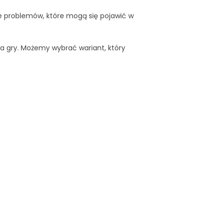
ie problemów, które mogą się pojawić w
a gry. Możemy wybrać wariant, który