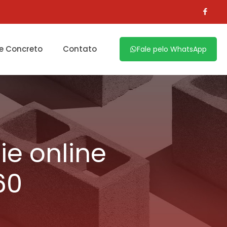
e Concreto
Contato
Fale pelo WhatsApp
ie online
60