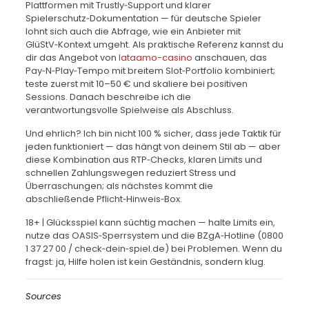
Plattformen mit Trustly‑Support und klarer
Spielerschutz‑Dokumentation — für deutsche Spieler
lohnt sich auch die Abfrage, wie ein Anbieter mit
GlüStV‑Kontext umgeht. Als praktische Referenz kannst du
dir das Angebot von
lataamo-casino
anschauen, das
Pay‑N‑Play‑Tempo mit breitem Slot‑Portfolio kombiniert;
teste zuerst mit 10–50 € und skaliere bei positiven
Sessions. Danach beschreibe ich die
verantwortungsvolle Spielweise als Abschluss.
Und ehrlich? Ich bin nicht 100 % sicher, dass jede Taktik für
jeden funktioniert — das hängt von deinem Stil ab — aber
diese Kombination aus RTP‑Checks, klaren Limits und
schnellen Zahlungswegen reduziert Stress und
Überraschungen; als nächstes kommt die
abschließende Pflicht‑Hinweis‑Box.
18+ | Glücksspiel kann süchtig machen — halte Limits ein,
nutze das OASIS‑Sperrsystem und die BZgA‑Hotline (0800
1 37 27 00 / check‑dein‑spiel.de) bei Problemen. Wenn du
fragst: ja, Hilfe holen ist kein Geständnis, sondern klug.
Sources