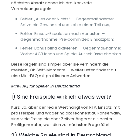
nächsten Absatz nenne ich drei konkrete
Vermeidungsregeln.
Fehler: „Alles oder Nichts“ — Gegenmaßnahme:
Setze ein Gewinnziel und zahle einen Teil aus;
Fehler: Einsatz‑Escalation nach Verlusten —
Gegenmaßnahme: Pre‑committed Einsatzplan;
Fehler: Bonus blind aktivieren — Gegenmaßnahme:
Vorher AGB lesen und Spiele‑Ausschlüsse checken.
Diese Regeln sind simpel, aber sie verhindern die
meisten „Oh Shit“‑Momente — weiter unten findest du
eine Mini‑FAQ mit praktischen Antworten.
Mini‑FAQ für Spieler in Deutschland
1) Sind Freispiele wirklich etwas wert?
Kurz: Ja, aber der reale Wert hängt von RTP, Einsatzlimit
pro Freispiel und Wagering ab; rechnest du konservativ,
sind viele Freispiele eher Zeitverlängerer als echter
Profitgenerator, was dich zur nächsten Frage führt.
2) Welche Spiele sind in Deutschland