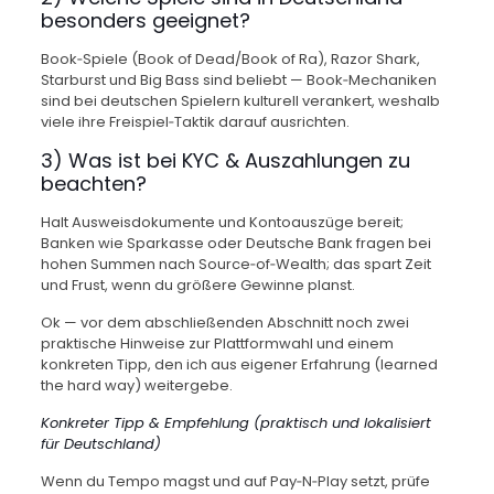
besonders geeignet?
Book‑Spiele (Book of Dead/Book of Ra), Razor Shark,
Starburst und Big Bass sind beliebt — Book‑Mechaniken
sind bei deutschen Spielern kulturell verankert, weshalb
viele ihre Freispiel‑Taktik darauf ausrichten.
3) Was ist bei KYC & Auszahlungen zu
beachten?
Halt Ausweisdokumente und Kontoauszüge bereit;
Banken wie Sparkasse oder Deutsche Bank fragen bei
hohen Summen nach Source‑of‑Wealth; das spart Zeit
und Frust, wenn du größere Gewinne planst.
Ok — vor dem abschließenden Abschnitt noch zwei
praktische Hinweise zur Plattformwahl und einem
konkreten Tipp, den ich aus eigener Erfahrung (learned
the hard way) weitergebe.
Konkreter Tipp & Empfehlung (praktisch und lokalisiert
für Deutschland)
Wenn du Tempo magst und auf Pay‑N‑Play setzt, prüfe