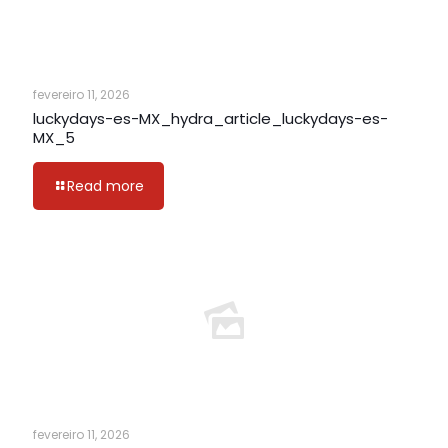
fevereiro 11, 2026
luckydays-es-MX_hydra_article_luckydays-es-
MX_5
Read more
fevereiro 11, 2026