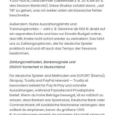
+200–500 €) und Exit‑Plan (Gewinnziel z. B. 20 % bis 50 %
des Session‑Bankrolls). Diese Struktur schützt davor, „auf
Tilt“ zu gehen, was ich weiter unten als klassische Fehler
beschreibe.
Außerdem: Nutze Auszahlungslimits und
Trennungskonten — zahl z. B. Gewinne ab 500 € direkt auf
ein separates Konto und lass nur Einsatz‑Budget online;
das hilft, Knete nicht sofort wieder zu verballern. Das führt
uns zu Zahlungsoptionen, die für deutsche Spieler
praktisch sind und oft auch das Tempo der Sessions
bestimmen.
Zahlungsmethoden, Bankensignale und
DSGVO‑Sicherheit in Deutschland
Für deutsche Spieler sind Methoden wie SOFORT (Klarna),
Giropay, Trustly und PayPal relevant — Trustly ist
besonders beliebt für Pay‑N‑Play und schnelle
Auszahlungen, während Paysafecard Privatsphäre
bietet. Wenn du hohe Beträge bewegst, ist es nützlich zu
wissen, dass Banken wie Sparkasse, Deutsche Bank oder
Commerzbank oft zusätzliche Nachweise verlangen; das
solltest du einplanen, bevor du größere 1.000
€‑Auszahlungen ansetzt. Im nächsten Abschnitt zeige ich,