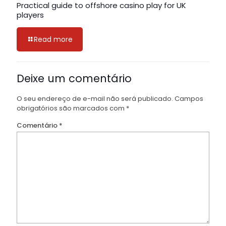
Practical guide to offshore casino play for UK
players
Read more
Deixe um comentário
O seu endereço de e-mail não será publicado.
Campos
obrigatórios são marcados com
*
Comentário
*