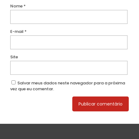
Nome
*
E-mail
*
Site
Salvar meus dados neste navegador para a próxima
vez que eu comentar.