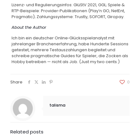
Lizenz‑ und Regulierungsinfos: GlüStV 2021, GGL; Spiele &
RTP‑Beispiele: Provider‑Publikationen (Play’n GO, NetEnt,
Pragmatic); Zahlungssysteme: Trustly, SOFORT, Giropay.
About the Author
Ich bin ein deutscher Online‑Glücksspielanalyst mit
jahrelanger Branchenerfahrung, habe Hunderte Sessions
getestet, mehrere Testauszahlungen begleitet und
schreibe pragmatische Guides für Spieler, die Zocken als
Hobby betreiben — nicht als Job. (Just my two cents.)
Share
0
talisma
Related posts