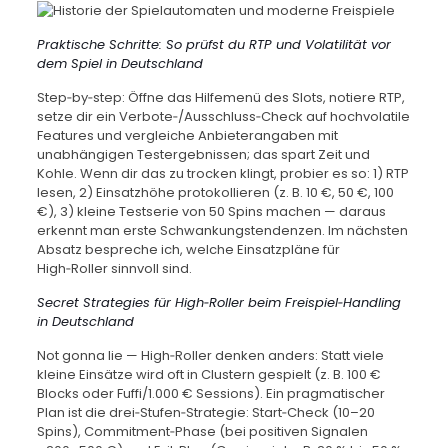
Praktische Schritte: So prüfst du RTP und Volatilität vor
dem Spiel in Deutschland
Step‑by‑step: Öffne das Hilfemenü des Slots, notiere RTP,
setze dir ein Verbote‑/Ausschluss‑Check auf hochvolatile
Features und vergleiche Anbieterangaben mit
unabhängigen Testergebnissen; das spart Zeit und
Kohle. Wenn dir das zu trocken klingt, probier es so: 1) RTP
lesen, 2) Einsatzhöhe protokollieren (z. B. 10 €, 50 €, 100
€), 3) kleine Testserie von 50 Spins machen — daraus
erkennt man erste Schwankungstendenzen. Im nächsten
Absatz bespreche ich, welche Einsatzpläne für
High‑Roller sinnvoll sind.
Secret Strategies für High‑Roller beim Freispiel‑Handling
in Deutschland
Not gonna lie — High‑Roller denken anders: Statt viele
kleine Einsätze wird oft in Clustern gespielt (z. B. 100 €
Blocks oder Fuffi/1.000 € Sessions). Ein pragmatischer
Plan ist die drei‑Stufen‑Strategie: Start‑Check (10–20
Spins), Commitment‑Phase (bei positiven Signalen