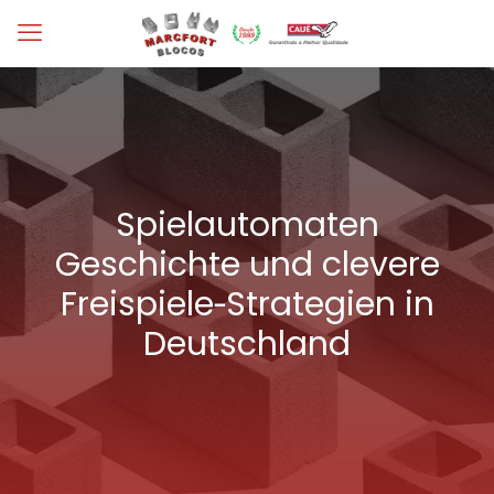
Spielautomaten
Geschichte und clevere
Freispiele‑Strategien in
Deutschland