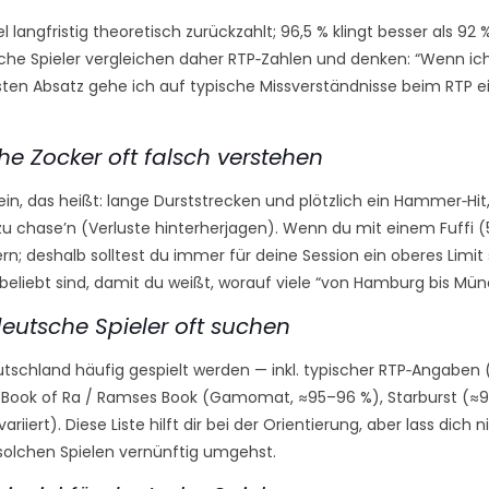
el langfristig theoretisch zurückzahlt; 96,5 % klingt besser als 92
sche Spieler vergleichen daher RTP‑Zahlen und denken: “Wenn ich 
ten Absatz gehe ich auf typische Missverständnisse beim RTP ein 
che Zocker oft falsch verstehen
sein, das heißt: lange Durststrecken und plötzlich ein Hammer‑Hit
 chase’n (Verluste hinterherjagen). Wenn du mit einem Fuffi (5
ern; deshalb solltest du immer für deine Session ein oberes Limi
e beliebt sind, damit du weißt, worauf viele “von Hamburg bis Mün
 deutsche Spieler oft suchen
 Deutschland häufig gespielt werden — inkl. typischer RTP‑Angabe
), Book of Ra / Ramses Book (Gamomat, ≈95–96 %), Starburst (≈9
ariiert). Diese Liste hilft dir bei der Orientierung, aber lass dich
t solchen Spielen vernünftig umgehst.