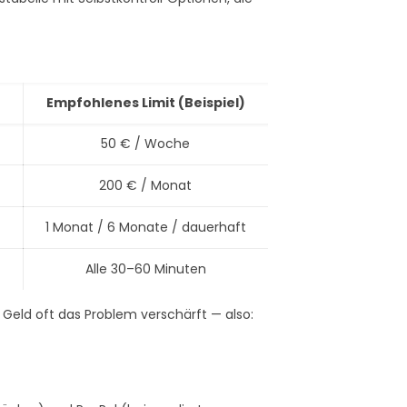
Empfohlenes Limit (Beispiel)
50 € / Woche
200 € / Monat
1 Monat / 6 Monate / dauerhaft
Alle 30–60 Minuten
 Geld oft das Problem verschärft — also: