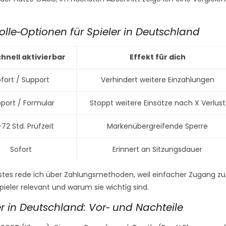
rolle‑Optionen für Spieler in Deutschland
hnell aktivierbar
Effekt für dich
fort / Support
Verhindert weitere Einzahlungen
port / Formular
Stoppt weitere Einsätze nach X Verlust
72 Std. Prüfzeit
Markenübergreifende Sperre
Sofort
Erinnert an Sitzungsdauer
chstes rede ich über Zahlungsmethoden, weil einfacher Zugang zu
ieler relevant und warum sie wichtig sind.
 in Deutschland: Vor‑ und Nachteile