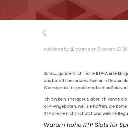
Published by
talisma
at
janeiro 25, 2
Schau, ganz ehrlich: hohe RTP‑Werte kling
das betrifft besonders Spieler in Deutschl
Warnsignale für problematisches Spielverh
Ich bin kein Therapeut, aber ich kenne di
RTP”‑Angeboten, weil sie hoffen, die Kohl
RTP alleine nicht schützt und welche Regu
Warum hohe RTP Slots für Spie