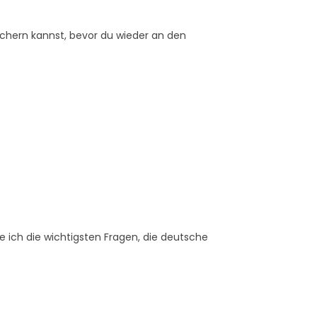
eichern kannst, bevor du wieder an den
 ich die wichtigsten Fragen, die deutsche