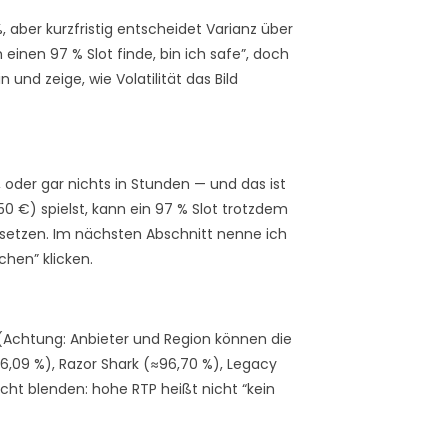
 %, aber kurzfristig entscheidet Varianz über
einen 97 % Slot finde, bin ich safe”, doch
und zeige, wie Volatilität das Bild
, oder gar nichts in Stunden — und das ist
0 €) spielst, kann ein 97 % Slot trotzdem
t setzen. Im nächsten Abschnitt nenne ich
chen” klicken.
n (Achtung: Anbieter und Region können die
6,09 %), Razor Shark (≈96,70 %), Legacy
 nicht blenden: hohe RTP heißt nicht “kein