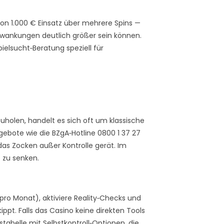
von 1.000 € Einsatz über mehrere Spins —
chwankungen deutlich größer sein können.
ielsucht‑Beratung speziell für
uholen, handelt es sich oft um klassische
gebote wie die BZgA‑Hotline 0800 1 37 27
as Zocken außer Kontrolle gerät. Im
 zu senken.
 pro Monat), aktiviere Reality‑Checks und
ippt. Falls das Casino keine direkten Tools
tabelle mit Selbstkontroll‑Optionen, die