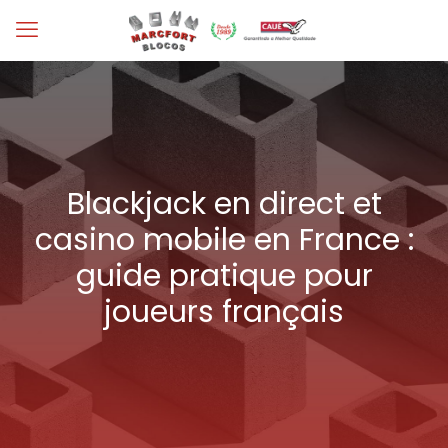
Blackjack en direct et
casino mobile en France :
guide pratique pour
joueurs français