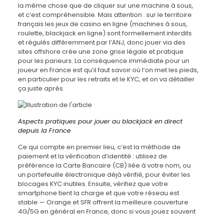
la même chose que de cliquer sur une machine à sous,
et c’est compréhensible. Mais attention : sur le territoire
français les jeux de casino en ligne (machines à sous,
roulette, blackjack en ligne) sont formellement interdits
et régulés différemment par l’ANJ, donc jouer via des
sites offshore crée une zone grise légale et pratique
pour les parieurs. La conséquence immédiate pour un
joueur en France est qu’il faut savoir où l’on met les pieds,
en particulier pour les retraits et le KYC, et on va détailler
ça juste après.
Aspects pratiques pour jouer au blackjack en direct
depuis la France
Ce qui compte en premier lieu, c’est la méthode de
paiement et la vérification d’identité : utilisez de
préférence la Carte Bancaire (CB) liée à votre nom, ou
un portefeuille électronique déjà vérifié, pour éviter les
blocages KYC inutiles. Ensuite, vérifiez que votre
smartphone tient la charge et que votre réseau est
stable — Orange et SFR offrent la meilleure couverture
4G/5G en général en France, donc si vous jouez souvent