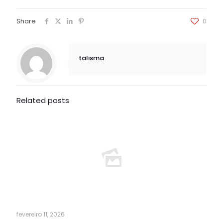
Share
0
talisma
Related posts
fevereiro 11, 2026