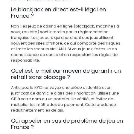
Le blackjack en direct est-il légal en
France ?
Non : les jeux de casino en ligne (blackjack, machines à
sous, roulette) sont interdits par la réglementation
française. Les joueurs qui cherchent ces jeux utilisent
souvent des sites offshore, ce qui comporte des risques
et limite les recours via l’ANJ. Si vous jouez, faites-le en
connaissance de cause et en respectant les règles de
responsabilité.
Quel est le meilleur moyen de garantir un
retrait sans blocage ?
Anticipez le KYC : envoyez une pièce d’identité et un
justificatif de domicile clairs dès l’inscription, utilisez une
CB à votre nom ou un portefeuille vérifié, et évitez de
multiplier les méthodes de paiement. Cette prudence
réduit nettement les délais.
Qui appeler en cas de problème de jeu en
France ?