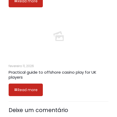
Read more
fevereiro 11, 2026
Practical guide to offshore casino play for UK
players
Read more
Deixe um comentário