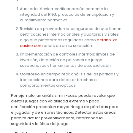
Auditoría técnica: verificar periódicamente la
integridad del RNG, protocolos de encriptación y
cumplimiento normativo.
Revisión de proveedores: asegurarse de que tienen
certificaciones internacionales y auditorías visibles,
algo que plataformas reguladas como
betano-ar-
casino.com
priorizan en su selección.
Implementación de controles internos: límites de
inversión, detección de patrones de juego
sospechosos y herramientas de autoexclusión.
Monitoreo en tiempo real: análisis de las partidas y
transacciones para detectar brechas o
comportamientos anópticos.
Por ejemplo, un análisis mini-caso puede revelar que
ciertos juegos con volatilidad extrema y poca
certificación presentan mayor riesgo de pérdidas para
el jugador y de errores técnicos. Detectar estas áreas
permite actuar preventivamente, reforzando la
seguridad y la ética del juego.