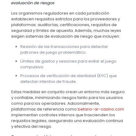
evaluación de riesgos
Los organismos reguladores en cada jurisdicción
establecen requisitos estrictos para los proveedores y
plataformas: auditorías, certificaciones, requisitos de
seguridad y límites de apuesta. Además, muchas leyes
exigen sistemas de evaluación de riesgo que incluyen:
Revisión de las transacciones para detectar
patrones de juego problemático.
Límites de gastos y sesiones para evitar el juego
compulsivo.
Procesos de verificación de identidad (KYC) que
detectan intentos de fraude.
Estas medidas en conjunto crean un entorno más seguro
y confiable, minimizando riesgos tanto para los usuarios
como para los operadores. Adicionalmente,
plataformas de referencia como
betano-ar-casino.com
implementan controles internos que trascienden los
requisitos legales, asegurando una evaluación continua
y efectiva del riesgo.