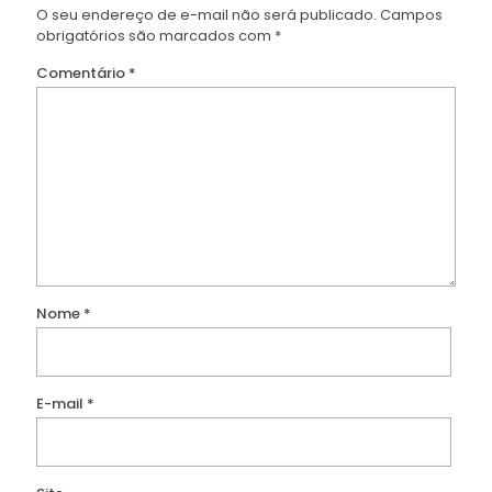
O seu endereço de e-mail não será publicado.
Campos
obrigatórios são marcados com
*
Comentário
*
Nome
*
E-mail
*