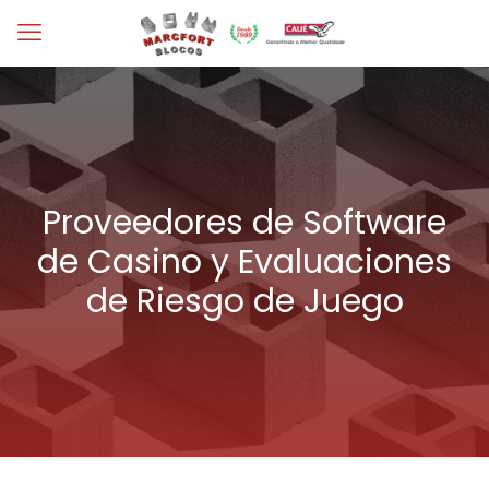
Proveedores de Software
de Casino y Evaluaciones
de Riesgo de Juego