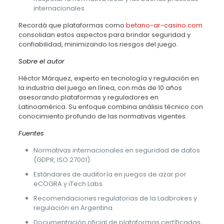
internacionales.
Recordá que plataformas como
betano-ar-casino.com
consolidan estos aspectos para brindar seguridad y
confiabilidad, minimizando los riesgos del juego.
Sobre el autor
Héctor Márquez, experto en tecnología y regulación en
la industria del juego en línea, con más de 10 años
asesorando plataformas y reguladores en
Latinoamérica. Su enfoque combina análisis técnico con
conocimiento profundo de las normativas vigentes.
Fuentes
Normativas internacionales en seguridad de datos
(GDPR, ISO 27001).
Estándares de auditoría en juegos de azar por
eCOGRA y iTech Labs.
Recomendaciones regulatorias de la Ladbrokes y
regulación en Argentina.
Documentación oficial de plataformas certíficadas,