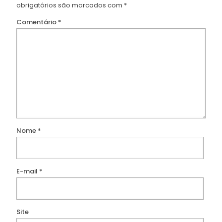
obrigatórios são marcados com
*
Comentário
*
Nome
*
E-mail
*
Site