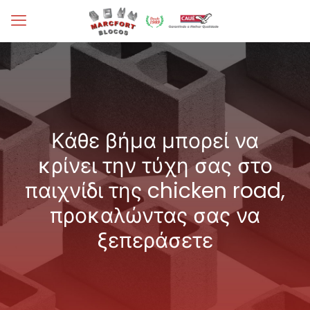
Κάθε βήμα μπορεί να
κρίνει την τύχη σας στο
παιχνίδι της chicken road,
προκαλώντας σας να
ξεπεράσετε