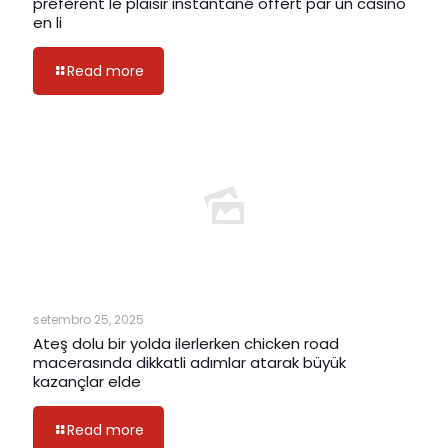
préfèrent le plaisir instantané offert par un casino
en li
Read more
setembro 25, 2025
Ateş dolu bir yolda ilerlerken chicken road
macerasında dikkatli adımlar atarak büyük
kazançlar elde
Read more