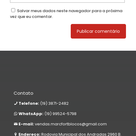
Salvar meus dados neste navegador para a próxima
vez que eu comentar.
Contato
Telefone:
(19) 3871-2482
WhatsApp:
(19) 99524-5798
E-mail:
vendas.marcfortblocos@gmail.com
Endereço:
Rodovia Municipal dos Andradas 2960 B.