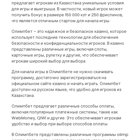
предлагает игрокам из Казахстана уникальные условия
для игры и выигрыша. В частности, новый игрок может
получить бонус в размере 150 000 кзт и 250 фриспинов,
что является отличным стартом для начала игры.
Олимпбет – это надежное и безопасное казино, которое
использует последние технологии для обеспечения
безопасности и конфиденциальности игроков. В казино
представлены различные игры, включая слоты,
карточные игры, рулетку и другие, что обеспечивает
игрокам широкий выбор для выбора.
Для начала игры в Олимпбете не нужно скачивать
программу, достаточно зарегистрироваться на
официальном сайте казино и начать играть. Олимпбет
доступен на русском языке, что удобно для игроков из
Казахстана.
Олимпбет предлагает различные способы оплаты,
включая популярные платежные системы, такие как
WebMoney, QIWI и другие. Это обеспечивает игрокам
удобство и выбор при выборе способов оплаты.
В Олимпбете представлены различные программы olimp