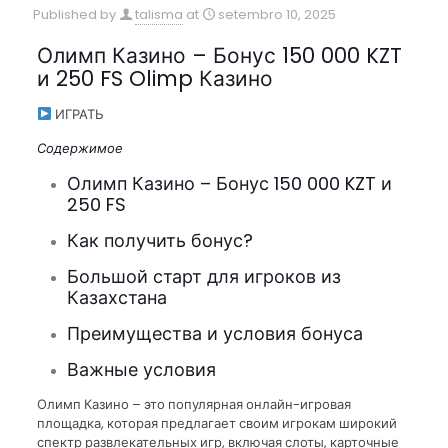
Published by
talisma
at
setembro 10, 2025
Олимп Казино – Бонус 150 000 KZT
и 250 FS Olimp Казино
ИГРАТЬ
Содержимое
Олимп Казино – Бонус 150 000 KZT и
250 FS
Как получить бонус?
Большой старт для игроков из
Казахстана
Преимущества и условия бонуса
Важные условия
Олимп Казино – это популярная онлайн-игровая
площадка, которая предлагает своим игрокам широкий
спектр развлекательных игр, включая слоты, карточные