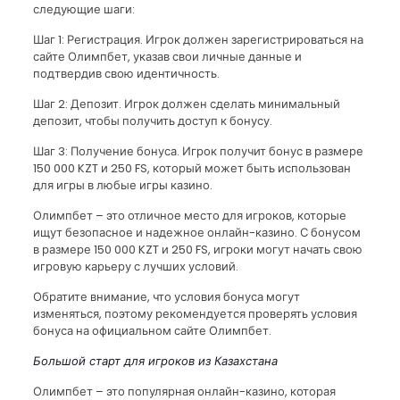
следующие шаги:
Шаг 1: Регистрация. Игрок должен зарегистрироваться на
сайте Олимпбет, указав свои личные данные и
подтвердив свою идентичность.
Шаг 2: Депозит. Игрок должен сделать минимальный
депозит, чтобы получить доступ к бонусу.
Шаг 3: Получение бонуса. Игрок получит бонус в размере
150 000 KZT и 250 FS, который может быть использован
для игры в любые игры казино.
Олимпбет – это отличное место для игроков, которые
ищут безопасное и надежное онлайн-казино. С бонусом
в размере 150 000 KZT и 250 FS, игроки могут начать свою
игровую карьеру с лучших условий.
Обратите внимание, что условия бонуса могут
изменяться, поэтому рекомендуется проверять условия
бонуса на официальном сайте Олимпбет.
Большой старт для игроков из Казахстана
Олимпбет – это популярная онлайн-казино, которая