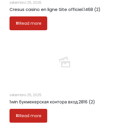
setembro 25, 2025
Cresus casino en ligne Site officiel.1468 (2)
Read more
setembro 25, 2025
1win букмекерская контора вход.2816 (2)
Read more