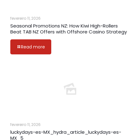
fevereiro 11, 2026
Seasonal Promotions NZ: How Kiwi High-Rollers
Beat TAB NZ Offers with Offshore Casino Strategy
Read more
fevereiro 11, 2026
luckydays-es-MX_hydra_article_luckydays-es-
MX_5