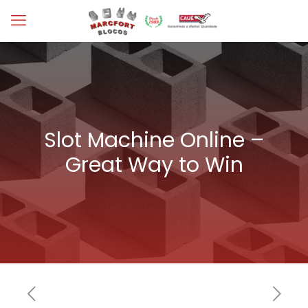
Slot Machine Online –
Great Way to Win