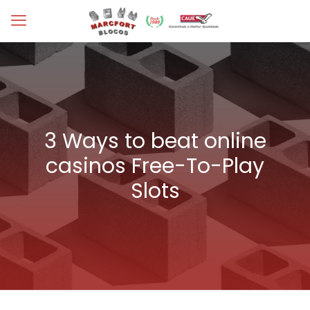
3 Ways to beat online
casinos Free-To-Play
Slots