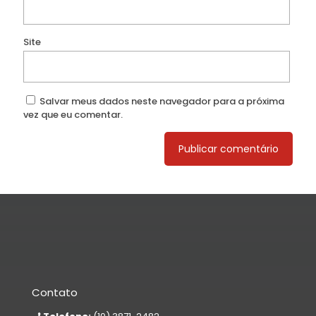
Site
Salvar meus dados neste navegador para a próxima
vez que eu comentar.
Contato