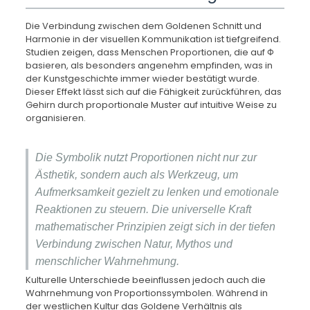
Die Verbindung zwischen dem Goldenen Schnitt und
Harmonie in der visuellen Kommunikation ist tiefgreifend.
Studien zeigen, dass Menschen Proportionen, die auf Φ
basieren, als besonders angenehm empfinden, was in
der Kunstgeschichte immer wieder bestätigt wurde.
Dieser Effekt lässt sich auf die Fähigkeit zurückführen, das
Gehirn durch proportionale Muster auf intuitive Weise zu
organisieren.
Die Symbolik nutzt Proportionen nicht nur zur
Ästhetik, sondern auch als Werkzeug, um
Aufmerksamkeit gezielt zu lenken und emotionale
Reaktionen zu steuern. Die universelle Kraft
mathematischer Prinzipien zeigt sich in der tiefen
Verbindung zwischen Natur, Mythos und
menschlicher Wahrnehmung.
Kulturelle Unterschiede beeinflussen jedoch auch die
Wahrnehmung von Proportionssymbolen. Während in
der westlichen Kultur das Goldene Verhältnis als