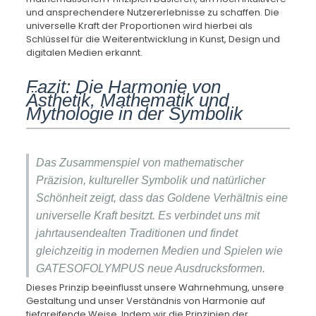
und ansprechendere Nutzererlebnisse zu schaffen. Die
universelle Kraft der Proportionen wird hierbei als
Schlüssel für die Weiterentwicklung in Kunst, Design und
digitalen Medien erkannt.
Fazit: Die Harmonie von
Ästhetik, Mathematik und
Mythologie in der Symbolik
Das Zusammenspiel von mathematischer
Präzision, kultureller Symbolik und natürlicher
Schönheit zeigt, dass das Goldene Verhältnis eine
universelle Kraft besitzt. Es verbindet uns mit
jahrtausendealten Traditionen und findet
gleichzeitig in modernen Medien und Spielen wie
GATESOFOLYMPUS neue Ausdrucksformen.
Dieses Prinzip beeinflusst unsere Wahrnehmung, unsere
Gestaltung und unser Verständnis von Harmonie auf
tiefgreifende Weise. Indem wir die Prinzipien der