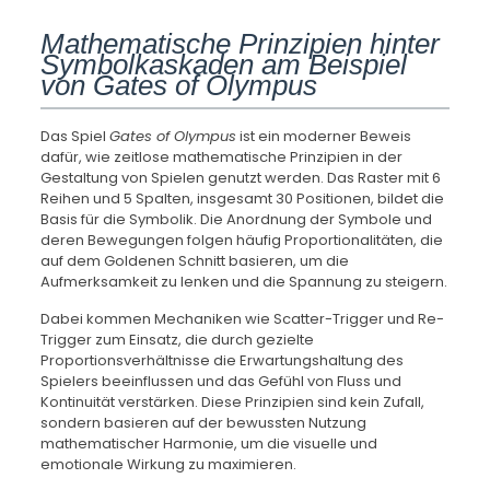
Mathematische Prinzipien hinter
Symbolkaskaden am Beispiel
von Gates of Olympus
Das Spiel
Gates of Olympus
ist ein moderner Beweis
dafür, wie zeitlose mathematische Prinzipien in der
Gestaltung von Spielen genutzt werden. Das Raster mit 6
Reihen und 5 Spalten, insgesamt 30 Positionen, bildet die
Basis für die Symbolik. Die Anordnung der Symbole und
deren Bewegungen folgen häufig Proportionalitäten, die
auf dem Goldenen Schnitt basieren, um die
Aufmerksamkeit zu lenken und die Spannung zu steigern.
Dabei kommen Mechaniken wie Scatter-Trigger und Re-
Trigger zum Einsatz, die durch gezielte
Proportionsverhältnisse die Erwartungshaltung des
Spielers beeinflussen und das Gefühl von Fluss und
Kontinuität verstärken. Diese Prinzipien sind kein Zufall,
sondern basieren auf der bewussten Nutzung
mathematischer Harmonie, um die visuelle und
emotionale Wirkung zu maximieren.