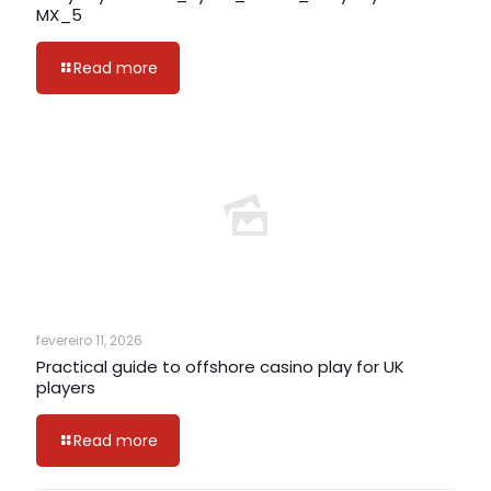
MX_5
Read more
fevereiro 11, 2026
Practical guide to offshore casino play for UK
players
Read more