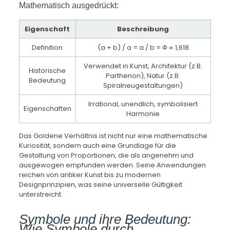
Mathematisch ausgedrückt:
Eigenschaft
Beschreibung
Definition
(a + b) / a = a / b = Φ ≈ 1,618
Verwendet in Kunst, Architektur (z.B.
Historische
Parthenon), Natur (z.B.
Bedeutung
Spiralneugestaltungen)
Irrational, unendlich, symbolisiert
Eigenschaften
Harmonie
Das Goldene Verhältnis ist nicht nur eine mathematische
Kuriosität, sondern auch eine Grundlage für die
Gestaltung von Proportionen, die als angenehm und
ausgewogen empfunden werden. Seine Anwendungen
reichen von antiker Kunst bis zu modernen
Designprinzipien, was seine universelle Gültigkeit
unterstreicht.
Symbole und ihre Bedeutung:
Wie Symbole durch