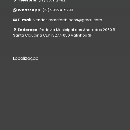
Telefone:
(19) 3871-2482
WhatsApp:
(19) 99524-5798
E-mail:
vendas.marcfortblocos@gmail.com
Endereço:
Rodovia Municipal dos Andradas 2960 B.
Santa Claudina CEP 13277-650 Valinhos SP
Localização