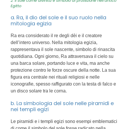
2. Il sole come divinità e simbolo di protezione nell’antico
Egitto
a. Ra, il dio del sole e il suo ruolo nella
mitologia egizia
Ra era considerato il re degli dèi e il creatore
dell’intero universo. Nella mitologia egizia,
rappresentava il sole nascente, simbolo di rinascita
quotidiana. Ogni giorno, Ra attraversava il cielo su
una barca solare, portando luce e vita, ma anche
protezione contro le forze oscure della notte. La sua
figura era centrale nei rituali religiosi e nelle
iconografie, spesso raffigurato con la testa di falco e
un disco solare tra le corna.
b. La simbologia del sole nelle piramidi e
nei templi egizi
Le piramidi e i templi egizi sono esempi emblematici
di come il simbolo del sole fosse radicato nella