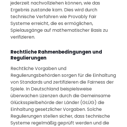
jederzeit nachvollziehen können, wie das
Ergebnis zustande kam. Dies wird durch
technische Verfahren wie Provably Fair
Systeme erreicht, die es ermöglichen,
Spielausgänge auf mathematischer Basis zu
verifizieren.
Rechtliche Rahmenbedingungen und
Regulierungen
Rechtliche Vorgaben und
Regulierungsbehörden sorgen für die Einhaltung
von Standards und zertifizieren die Fairness der
Spiele. In Deutschland beispielsweise
überwachen Lizenzen durch die Gemeinsame
Glücksspielbehörde der Länder (GLÜG) die
Einhaltung gesetzlicher Vorgaben. Solche
Regulierungen stellen sicher, dass technische
Systeme regelmäßig geprüft werden und die