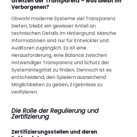
Grenzen der Transparenz – was bleibt im
Verborgenen?
Obwohl moderne Systeme viel Transparenz
bieten, bleibt ein gewisser Anteil an
technischen Details im Hintergrund. Manche
Informationen sind nur für Entwickler und
Auditoren zugänglich. Es ist eine
Herausforderung, eine Balance zwischen
notwendiger Transparenz und Schutz der
Systemintegrität zu finden. Dennoch ist es
entscheidend, den Spielern ausreichend
Möglichkeiten zu geben, Ergebnisse zu
verifizieren.
Die Rolle der Regulierung und
Zertifizierung
Zertifizierungsstellen und deren