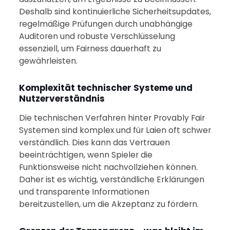
Deshalb sind kontinuierliche Sicherheitsupdates,
regelmäßige Prüfungen durch unabhängige
Auditoren und robuste Verschlüsselung
essenziell, um Fairness dauerhaft zu
gewährleisten.
Komplexität technischer Systeme und
Nutzerverständnis
Die technischen Verfahren hinter Provably Fair
Systemen sind komplex und für Laien oft schwer
verständlich. Dies kann das Vertrauen
beeinträchtigen, wenn Spieler die
Funktionsweise nicht nachvollziehen können.
Daher ist es wichtig, verständliche Erklärungen
und transparente Informationen
bereitzustellen, um die Akzeptanz zu fördern.