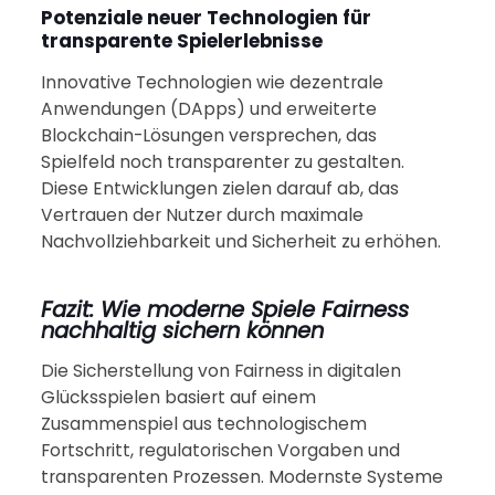
Potenziale neuer Technologien für
transparente Spielerlebnisse
Innovative Technologien wie dezentrale
Anwendungen (DApps) und erweiterte
Blockchain-Lösungen versprechen, das
Spielfeld noch transparenter zu gestalten.
Diese Entwicklungen zielen darauf ab, das
Vertrauen der Nutzer durch maximale
Nachvollziehbarkeit und Sicherheit zu erhöhen.
Fazit: Wie moderne Spiele Fairness
nachhaltig sichern können
Die Sicherstellung von Fairness in digitalen
Glücksspielen basiert auf einem
Zusammenspiel aus technologischem
Fortschritt, regulatorischen Vorgaben und
transparenten Prozessen. Modernste Systeme