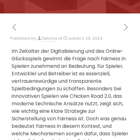
Published by
talisma
at
outubro 29, 2024
Im Zeitalter der Digitalisierung und des Online-
Glücksspiels gewinnt die Frage nach Fairness in
Spielen zunehmend an Bedeutung. Für Spieler,
Entwickler und Betreiber ist es essenziell,
vertrauenswürdige und transparente
Spielbedingungen zu schaffen. Besonders bei
innovativen Spielen wie Chicken Road 2.0, das
moderne technische Ansätze nutzt, zeigt sich,
wie wichtig eine klare Strategie zur
Sicherstellung von Fairness ist. Doch was genau
bedeutet Fairness in diesem Kontext, und
welche Mechanismen sorgen dafür, dass Spieler