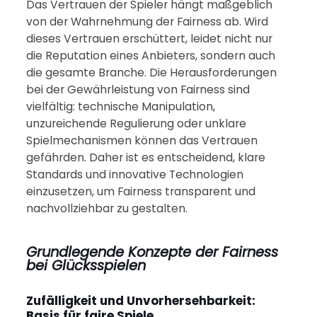
Das Vertrauen der Spieler hängt maßgeblich
von der Wahrnehmung der Fairness ab. Wird
dieses Vertrauen erschüttert, leidet nicht nur
die Reputation eines Anbieters, sondern auch
die gesamte Branche. Die Herausforderungen
bei der Gewährleistung von Fairness sind
vielfältig: technische Manipulation,
unzureichende Regulierung oder unklare
Spielmechanismen können das Vertrauen
gefährden. Daher ist es entscheidend, klare
Standards und innovative Technologien
einzusetzen, um Fairness transparent und
nachvollziehbar zu gestalten.
Grundlegende Konzepte der Fairness
bei Glücksspielen
Zufälligkeit und Unvorhersehbarkeit:
Basis für faire Spiele