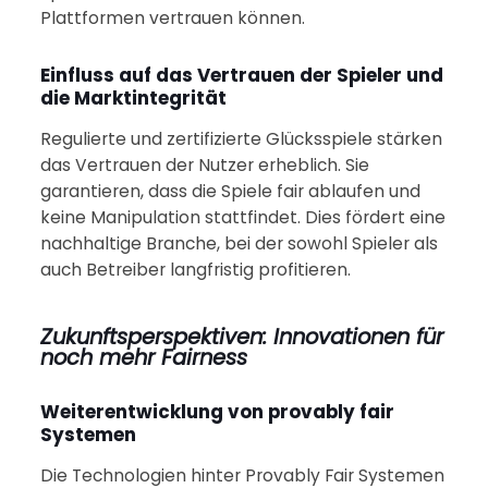
Plattformen vertrauen können.
Einfluss auf das Vertrauen der Spieler und
die Marktintegrität
Regulierte und zertifizierte Glücksspiele stärken
das Vertrauen der Nutzer erheblich. Sie
garantieren, dass die Spiele fair ablaufen und
keine Manipulation stattfindet. Dies fördert eine
nachhaltige Branche, bei der sowohl Spieler als
auch Betreiber langfristig profitieren.
Zukunftsperspektiven: Innovationen für
noch mehr Fairness
Weiterentwicklung von provably fair
Systemen
Die Technologien hinter Provably Fair Systemen