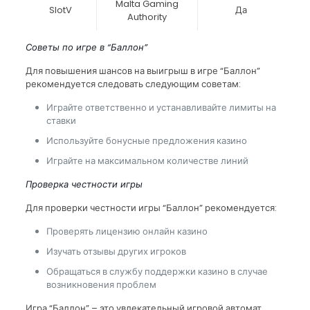
Malta Gaming
SlotV
Да
Authority
Советы по игре в “Баллон”
Для повышения шансов на выигрыш в игре “Баллон”
рекомендуется следовать следующим советам:
Играйте ответственно и устанавливайте лимиты на
ставки
Используйте бонусные предложения казино
Играйте на максимальном количестве линий
Проверка честности игры
Для проверки честности игры “Баллон” рекомендуется:
Проверять лицензию онлайн казино
Изучать отзывы других игроков
Обращаться в службу поддержки казино в случае
возникновения проблем
Игра “Баллон” – это увлекательный игровой автомат,