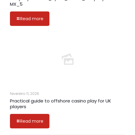
MX_5
Read more
fevereiro 11, 2026
Practical guide to offshore casino play for UK
players
Read more