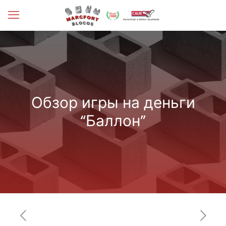
Обзор игры на деньги
“Баллон”