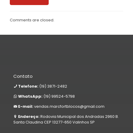
Comments are closed.
Contato
Telefone:
(19) 3871-2482
WhatsApp:
(19) 99524-5798
E-mail:
vendas.marcfortblocos@gmail.com
Endereço:
Rodovia Municipal dos Andradas 2960 B.
Santa Claudina CEP 13277-650 Valinhos SP