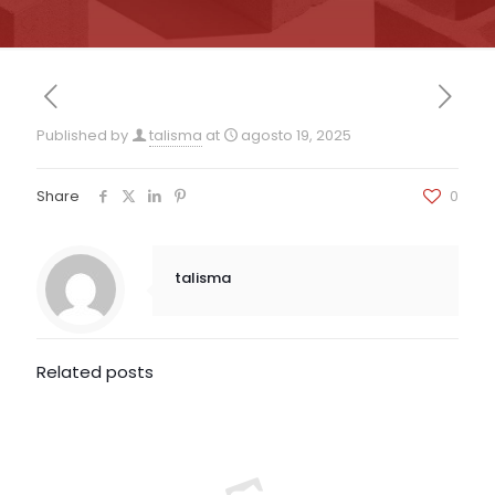
Published by
talisma
at
agosto 19, 2025
Share
0
talisma
Related posts